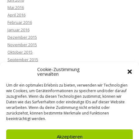
Juni 2016
Mai 2016
April 2016
Februar 2016
Januar 2016
Dezember 2015
November 2015
Oktober 2015
September 2015
August 2015
Cookie-Zustimmung
verwalten
Februar 2015
Um dir ein optimales Erlebnis zu bieten, verwenden wir Technologien
wie Cookies, um Geräteinformationen zu speichern und/oder darauf
zuzugreifen. Wenn du diesen Technologien zustimmst, können wir
META
Daten wie das Surfverhalten oder eindeutige IDs auf dieser Website
verarbeiten. Wenn du deine Zustimmung nicht erteilst oder
Anmelden
zurückziehst, können bestimmte Merkmale und Funktionen
beeinträchtigt werden.
Feed der Einträge
Kommentare-Feed
WordPress.org
Akzeptieren